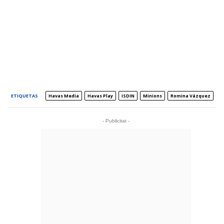
ETIQUETAS
Havas Media
Havas Play
ISDIN
Minions
Romina Vázquez
- Publicitat -