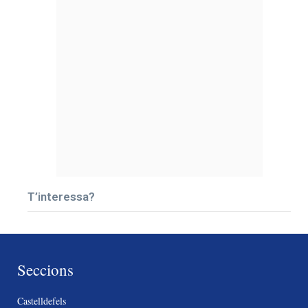
T’interessa?
Seccions
Castelldefels