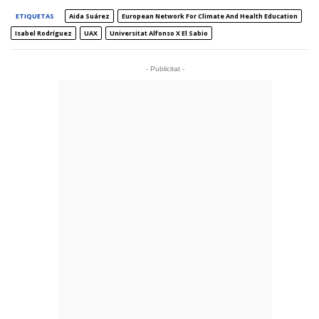
ETIQUETAS
Aida Suárez
European Network For Climate And Health Education
Isabel Rodríguez
UAX
Universitat Alfonso X El Sabio
- Publicitat -