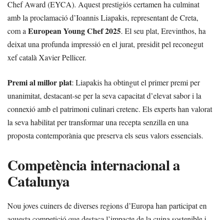
Chef Award (EYCA). Aquest prestigiós certamen ha culminat
amb la proclamació d’Ioannis Liapakis, representant de Creta,
European Young Chef 2025
com a
. El seu plat, Erevinthos, ha
deixat una profunda impressió en el jurat, presidit pel reconegut
xef català Xavier Pellicer.
Premi al millor plat
: Liapakis ha obtingut el primer premi per
unanimitat, destacant-se per la seva capacitat d’elevat sabor i la
connexió amb el patrimoni culinari cretenc. Els experts han valorat
la seva habilitat per transformar una recepta senzilla en una
proposta contemporània que preserva els seus valors essencials.
Competència internacional a
Catalunya
Nou joves cuiners de diverses regions d’Europa han participat en
aquesta competició que destaca l’impacte de la cuina sostenible i