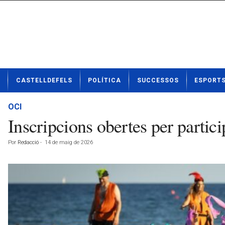
N
CASTELLDEFELS
POLÍTICA
SUCCESSOS
ESPORT
o
t
í
OCI
c
Inscripcions obertes per partici
i
e
Por
Redacció
-
14 de maig de 2026
s
d
e
C
a
s
t
e