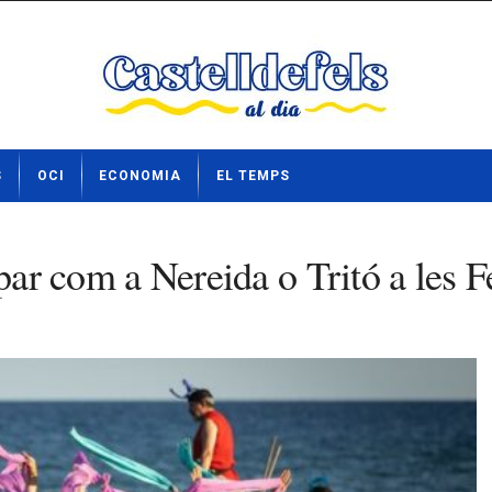
S
OCI
ECONOMIA
EL TEMPS
par com a Nereida o Tritó a les F