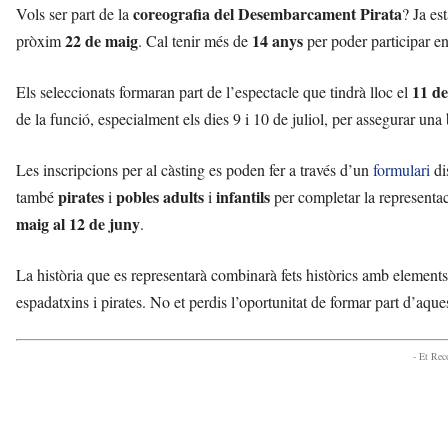
coreografia del Desembarcament Pirata
Vols ser part de la
? Ja est
22 de maig
14 anys
pròxim
. Cal tenir més de
per poder participar en
11 de
Els seleccionats formaran part de l’espectacle que tindrà lloc el
de la funció, especialment els dies 9 i 10 de juliol, per assegurar un
Les inscripcions per al càsting es poden fer a través d’un
formulari
di
pirates
pobles adults
infantils
també
i
i
per completar la representac
maig al 12 de juny
.
La història que es representarà combinarà fets històrics amb elements 
espadatxins i pirates. No et perdis l’oportunitat de formar part d’aques
- Et Re