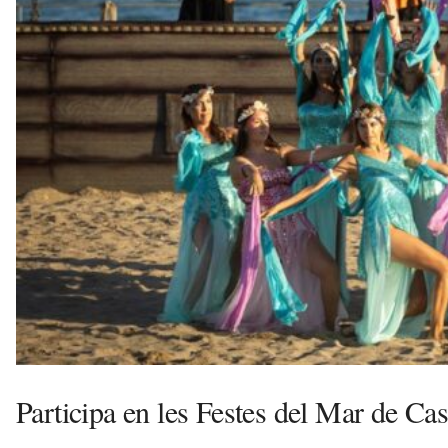
l
l
d
e
f
e
l
s
a
v
u
i
Participa en les Festes del Mar de Cas