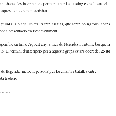
an obertes les inscripcions per participar i el càsting es realitzarà el
 aquesta emocionant activitat.
 juliol
a la platja. Es realitzaran assaigs, que seran obligatoris, abans
a bona presentació en l’esdeveniment.
sponible en línia. Aquest any, a més de Nereides i Tritons, busquem
25 de
ió. El termini d’inscripció per a aquests grups estarà obert del
de llegenda, incloent personatges fascinants i batalles entre
ta tradició!
comanem -