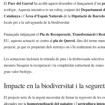
Parc del Garraf
pr
l
El
ha acollit aquest desembre el llançament d’un
l
Departament de
ecològic. Aquesta iniciativa és un esforç conjunt del
d
Catalunya
Àrea d’Espais Naturals
Diputació de Barcel
i l’
de la
e
locals per a la salvaguarda de la biodiversitat.
f
e
l
Pla de Recuperació, Transformació i Res
Finançada mitjançant el
s
pla de Querol
EU, aquesta actuació se centra al
, dins del terme mun
a
projecte, ja que és propietari dels terrenys on s’hi realitzaran les actu
v
u
i
Les actuacions inclouen la retirada de pins i la desbrossada selecti
mesures busquen la recuperació i la complexitat estructural de zones 
gran valor biològic.
Impacte en la biodiversitat i la segure
El projecte neix de la urgent necessitat de frenar la regressió de les
homogeneïtzació del paisatge
agricultura inten
afectades per la
i l’