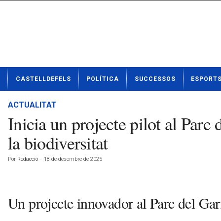
N
CASTELLDEFELS
POLÍTICA
SUCCESSOS
ESPORT
o
t
í
ACTUALITAT
c
Inicia un projecte pilot al Parc 
i
e
la biodiversitat
s
d
Por
Redacció
-
18 de desembre de 2025
e
C
a
s
Un projecte innovador al Parc del Gar
t
e