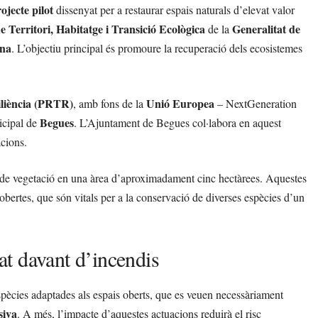
ojecte pilot
dissenyat per a restaurar espais naturals d’elevat valor
 Territori, Habitatge i Transició Ecològica
Generalitat de
de la
ona
. L’objectiu principal és promoure la recuperació dels ecosistemes
iliència (PRTR)
Unió Europea
, amb fons de la
– NextGeneration
Begues
icipal de
. L’Ajuntament de Begues col·labora en aquest
acions.
va de vegetació en una àrea d’aproximadament cinc hectàrees. Aquestes
obertes, que són vitals per a la conservació de diverses espècies d’un
tat davant d’incendis
 espècies adaptades als espais oberts, que es veuen necessàriament
siva
. A més, l’impacte d’aquestes actuacions reduirà el risc