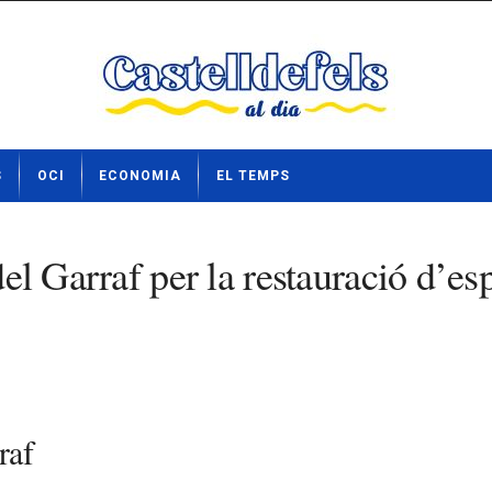
S
OCI
ECONOMIA
EL TEMPS
del Garraf per la restauració d’es
raf