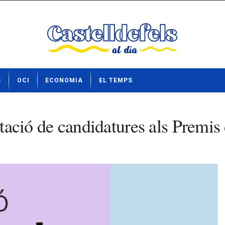
S
OCI
ECONOMIA
EL TEMPS
entació de candidatures als Prem