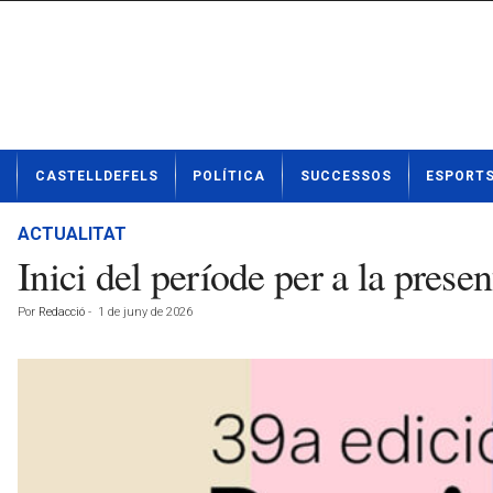
N
CASTELLDEFELS
POLÍTICA
SUCCESSOS
ESPORT
o
t
í
ACTUALITAT
c
Inici del període per a la pres
i
e
Por
Redacció
-
1 de juny de 2026
s
d
e
C
a
s
t
e