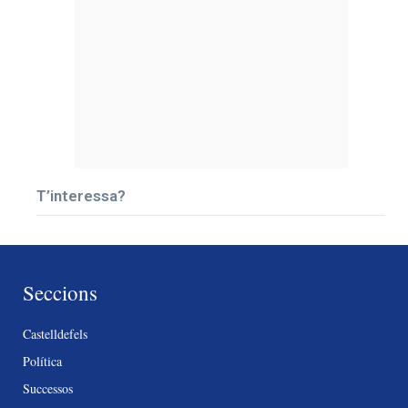
T’interessa?
Seccions
Castelldefels
Política
Successos