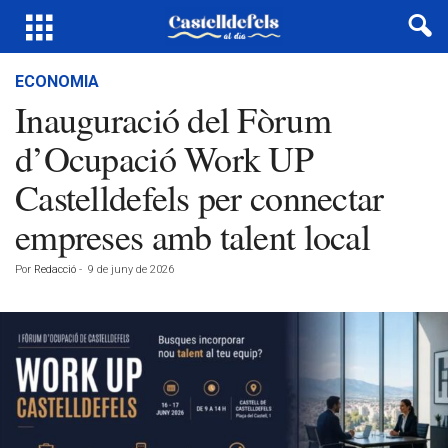
ECONOMIA
Inauguració del Fòrum
d’Ocupació Work UP
Castelldefels per connectar
empreses amb talent local
Por
Redacció
-
9 de juny de 2026