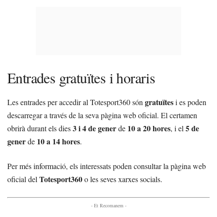
Entrades gratuïtes i horaris
gratuïtes
Les entrades per accedir al Totesport360 són
i es poden
descarregar a través de la seva pàgina web oficial. El certamen
3 i 4 de gener
10 a 20 hores
5 de
obrirà durant els dies
de
, i el
gener
10 a 14 hores
de
.
Per més informació, els interessats poden consultar la pàgina web
Totesport360
oficial del
o les seves xarxes socials.
- Et Recomanem -