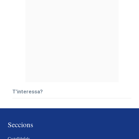
T’interessa?
Seccions
Castelldefels