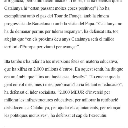
arrogància, però amb determinació”. De fet, Illa ha defensat que a
Catalunya hi “estan passant moltes coses positives” i ho ha
exemplificat amb el pas del Tour de França, amb la cimera
progressista de Barcelona o amb la visita del Papa. “Catalunya no
ha de demanar permís per liderar Espanya”, ha defensat Illa, tot
afegint que “en els pròxims deu anys Catalunya serà el millor
territori d’Europa per viure i per avançar”.
Illa també s’ha referit a les inversions fetes en matèria educativa,
que ha xifrat en 2.000 milions d’euros. En aquest sentit, ha dit que
era un àmbit que “fins ara havia estat desatès”. “Jo entenc que la
gent en vol més, més i més, però mai s’havia fet tant en educació”,
ha defensat el líder socialista. “2.000 MEUR d’inversió per
millorar les infraestructures educatives, per millorar la retribució
dels docents a Catalunya, per ajudar els ajuntaments, per reforçar
les polítiques inclusives”, ha defensat el cap de l’executiu.