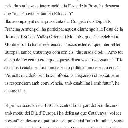
més, durant la seva intervenció a la Festa de la Rosa, ha destacat
que “mai s’havia fet tant en Educació”.
Illa, acompanyat de la presidenta del Congrés dels Diputats,
Francina Armengol, ha participat aquest diumenge a la Festa de la
Rosa del PSC del Vallès Oriental i Moianès, que s’ha celebrat a
Montmeló. Illa ha fet referència a “riscos externs” que interpel·len
Europa i també Catalunya com són els “discursos d’odi”. Amb tot,
el cap de l’executiu creu que aquests discursos “fracassaran”: “Els
catalans i catalanes faran una elecció política i una elecció ètica”.
“Aquells que defensen la xenofòbia, la crispació i el passat, aquí
us respondrem amb convivència, amb estabilitat i amb futur”, ha
defensat Illa.
El primer secretari del PSC ha centrat bona part del seu discurs
amb motiu del Dia d’Europa i ha defensat que Catalunya “vol ser
present” en desenvolupar tot el seu potencial “amb humilitat, sense