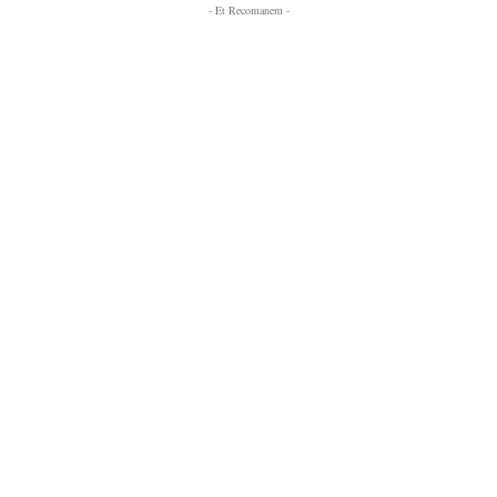
- Et Recomanem -