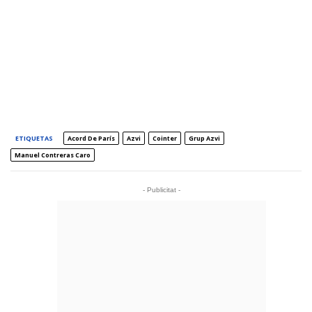
ETIQUETAS
Acord De París
Azvi
Cointer
Grup Azvi
Manuel Contreras Caro
- Publicitat -