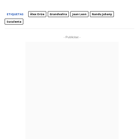
ETIQUETAS
Àlex Orúe
Grandvalira
Jean Leon
Nandu Jubany
Suculenta
- Publicitat -