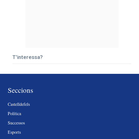
T’interessa?
Seccions
Castelldefels
Política
Successos
Esports