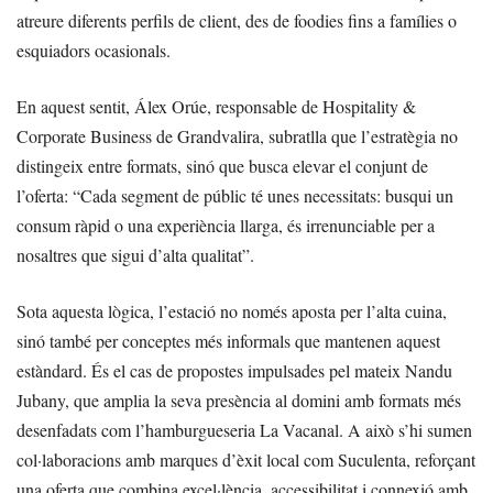
atreure diferents perfils de client, des de foodies fins a famílies o
esquiadors ocasionals.
En aquest sentit, Álex Orúe, responsable de Hospitality &
Corporate Business de Grandvalira, subratlla que l’estratègia no
distingeix entre formats, sinó que busca elevar el conjunt de
l’oferta: “Cada segment de públic té unes necessitats: busqui un
consum ràpid o una experiència llarga, és irrenunciable per a
nosaltres que sigui d’alta qualitat”.
Sota aquesta lògica, l’estació no només aposta per l’alta cuina,
sinó també per conceptes més informals que mantenen aquest
estàndard. És el cas de propostes impulsades pel mateix Nandu
Jubany, que amplia la seva presència al domini amb formats més
desenfadats com l’hamburgueseria La Vacanal. A això s’hi sumen
col·laboracions amb marques d’èxit local com Suculenta, reforçant
una oferta que combina excel·lència, accessibilitat i connexió amb