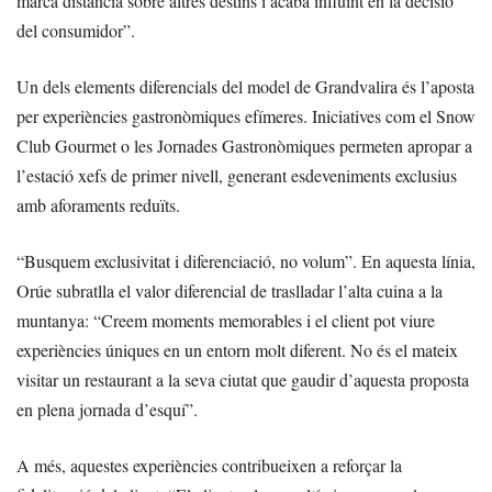
marca distància sobre altres destins i acaba influint en la decisió
del consumidor”.
Un dels elements diferencials del model de Grandvalira és l’aposta
per experiències gastronòmiques efímeres. Iniciatives com el Snow
Club Gourmet o les Jornades Gastronòmiques permeten apropar a
l’estació xefs de primer nivell, generant esdeveniments exclusius
amb aforaments reduïts.
“Busquem exclusivitat i diferenciació, no volum”. En aquesta línia,
Orúe subratlla el valor diferencial de traslladar l’alta cuina a la
muntanya: “Creem moments memorables i el client pot viure
experiències úniques en un entorn molt diferent. No és el mateix
visitar un restaurant a la seva ciutat que gaudir d’aquesta proposta
en plena jornada d’esquí”.
A més, aquestes experiències contribueixen a reforçar la