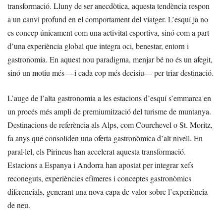
transformació. Lluny de ser anecdòtica, aquesta tendència respon
a un canvi profund en el comportament del viatger. L’esquí ja no
es concep únicament com una activitat esportiva, sinó com a part
d’una experiència global que integra oci, benestar, entorn i
gastronomia. En aquest nou paradigma, menjar bé no és un afegit,
sinó un motiu més —i cada cop més decisiu— per triar destinació.
L’auge de l’alta gastronomia a les estacions d’esquí s’emmarca en
un procés més ampli de premiumització del turisme de muntanya.
Destinacions de referència als Alps, com Courchevel o St. Moritz,
fa anys que consoliden una oferta gastronòmica d’alt nivell. En
paral·lel, els Pirineus han accelerat aquesta transformació.
Estacions a Espanya i Andorra han apostat per integrar xefs
reconeguts, experiències efímeres i conceptes gastronòmics
diferencials, generant una nova capa de valor sobre l’experiència
de neu.