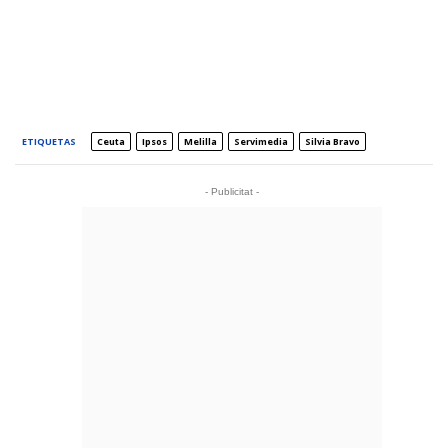
ETIQUETAS
Ceuta
Ipsos
Melilla
Servimedia
Silvia Bravo
- Publicitat -