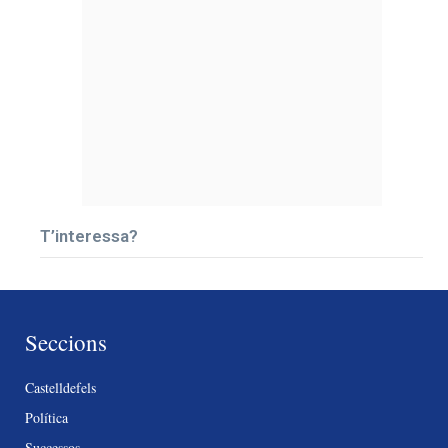
T’interessa?
Seccions
Castelldefels
Política
Successos