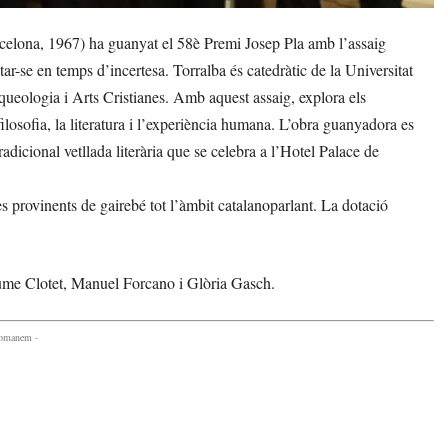
rcelona, 1967) ha guanyat el 58è Premi Josep Pla amb l’assaig
r-se en temps d’incertesa. Torralba és catedràtic de la Universitat
queologia i Arts Cristianes. Amb aquest assaig, explora els
filosofia, la literatura i l’experiència humana. L’obra guanyadora es
radicional vetllada literària que se celebra a l’Hotel Palace de
s provinents de gairebé tot l’àmbit catalanoparlant. La dotació
aume Clotet, Manuel Forcano i Glòria Gasch.
comanem -