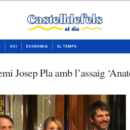
S
OCI
ECONOMIA
EL TEMPS
emi Josep Pla amb l’assaig ‘Anat