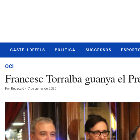
N
CASTELLDEFELS
POLÍTICA
SUCCESSOS
ESPORT
o
t
í
OCI
c
Francesc Torralba guanya el Pr
i
e
Por
Redacció
-
7 de gener de 2026
s
d
e
C
a
s
t
e