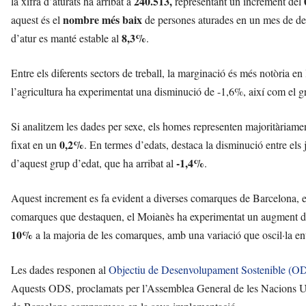
240.513,
la xifra d’aturats ha arribat a
representant un increment del
l
nombre més baix
aquest és el
de persones aturades en un mes de de
l
8,3%
d
d’atur es manté estable al
.
e
f
Entre els diferents sectors de treball, la marginació és més notòria en
e
l’agricultura ha experimentat una disminució de -1,6%, així com el 
l
s
a
Si analitzem les dades per sexe, els homes representen majoritària
v
0,2%
fixat en un
. En termes d’edats, destaca la disminució entre els
u
-1,4%
d’aquest grup d’edat, que ha arribat al
.
i
Aquest increment es fa evident a diverses comarques de Barcelona, e
comarques que destaquen, el Moianès ha experimentat un augment 
10%
a la majoria de les comarques, amb una variació que oscil·la en
Les dades responen al
Objectiu de Desenvolupament Sostenible (O
Aquests ODS, proclamats per l’Assemblea General de les Nacions Un