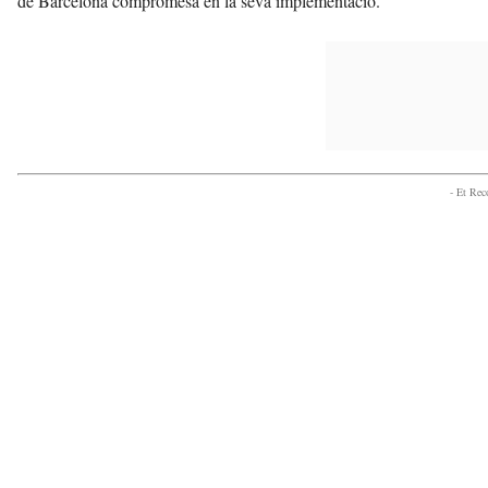
de Barcelona compromesa en la seva implementació.
- Et Re