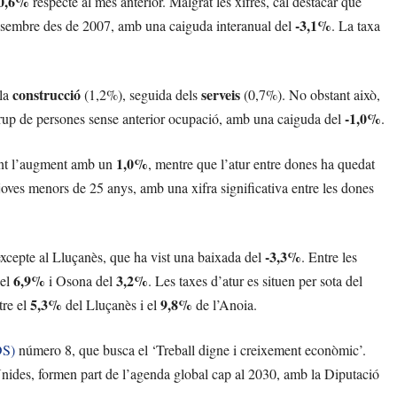
0,6%
respecte al mes anterior. Malgrat les xifres, cal destacar que
-3,1%
sembre des de 2007, amb una caiguda interanual del
. La taxa
construcció
serveis
 la
(1,2%), seguida dels
(0,7%). No obstant això,
-1,0%
grup de persones sense anterior ocupació, amb una caiguda del
.
1,0%
ment l’augment amb un
, mentre que l’atur entre dones ha quedat
 joves menors de 25 anys, amb una xifra significativa entre les dones
-3,3%
xcepte al Lluçanès, que ha vist una baixada del
. Entre les
6,9%
3,2%
del
i Osona del
. Les taxes d’atur es situen per sota del
5,3%
9,8%
tre el
del Lluçanès i el
de l’Anoia.
DS)
número 8, que busca el ‘Treball digne i creixement econòmic’.
ides, formen part de l’agenda global cap al 2030, amb la Diputació