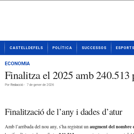
N
CASTELLDEFELS
POLÍTICA
SUCCESSOS
ESPORT
o
t
í
ECONOMIA
c
Finalitza el 2025 amb 240.513 
i
e
Por
Redacció
-
7 de gener de 2026
s
d
e
C
Finalització de l’any i dades d’atur
a
s
t
augment del nombre d
Amb l’arribada del nou any, s’ha registrat un
e