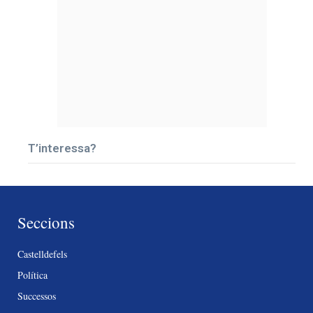
T’interessa?
Seccions
Castelldefels
Política
Successos