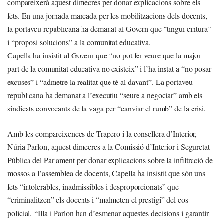
compareixerà aquest dimecres per donar explicacions sobre els
fets. En una jornada marcada per les mobilitzacions dels docents,
la portaveu republicana ha demanat al Govern que “tingui cintura”
i “proposi solucions” a la comunitat educativa.
Capella ha insistit al Govern que “no pot fer veure que la major
part de la comunitat educativa no existeix” i l’ha instat a “no posar
excuses” i “admetre la realitat que té al davant”. La portaveu
republicana ha demanat a l’executiu “seure a negociar” amb els
sindicats convocants de la vaga per “canviar el rumb” de la crisi.
Amb les compareixences de Trapero i la consellera d’Interior,
Núria Parlon, aquest dimecres a la Comissió d’Interior i Seguretat
Pública del Parlament per donar explicacions sobre la infiltració de
mossos a l’assemblea de docents, Capella ha insistit que són uns
fets “intolerables, inadmissibles i desproporcionats” que
“criminalitzen” els docents i “malmeten el prestigi” del cos
policial. “Illa i Parlon han d’esmenar aquestes decisions i garantir