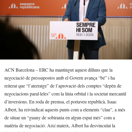
ACN Barcelona – ERC ha mantingut aquest dilluns que la
negociació de pressupostos amb el Govern avança “bé” i ha
reiterat que “l’aterratge” de l’aprovació dels comptes “depèn de
negociacions paral·leles” com la línia orbital i la societat mercantil
d’inversions. En roda de premsa, el portaveu republicà, Isaac
Albert, ha reivindicat aquests punts com a elements “clau”, a més
de situar un “guany de sobirania en algun espai més” com a
matèria de negociació. Així mateix, Albert ha desvinculat la