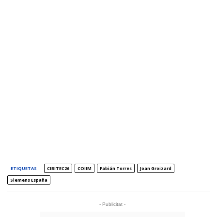
ETIQUETAS
CIBITEC26
COIIM
Fabián Torres
Joan Groizard
Siemens España
- Publicitat -