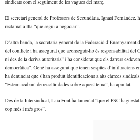
sindicats com el seguiment de les vagues del març.
El secretari general de Professors de Secundària, Ignasi Fernández, ha
reclamat a Illa “que segui a negociar”.
D’altra banda, la secretaria general de la Federació d’Ensenyament 
del conflicte i ha assegurat que aconseguir-ho és responsabilitat del 
ni des de la deriva autoritària” i ha considerat que els darrers esdeve
democràtica”. Gené ha assegurat que tenen sospites d’infiltracions e
ha denunciat que s’han produït identificacions a alts càrrecs sindicals
“Estem acabant de recollir dades sobre aquest tema”, ha apuntat.
Des de la Intersindical, Laia Font ha lamentat “que el PSC hagi estat i
cop més i més gros”.