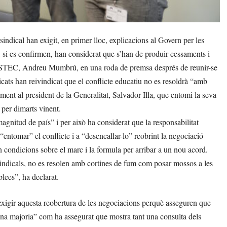
ical han exigit, en primer lloc, explicacions al Govern per les
, si es confirmen, han considerat que s’han de produir cessaments i
d’USTEC, Andreu Mumbrú, en una roda de premsa després de reunir-se
ats han reivindicat que el conflicte educatiu no es resoldrà “amb
ament al president de la Generalitat, Salvador Illa, que entomi la seva
 per dimarts vinent.
gnitud de país” i per això ha considerat que la responsabilitat
 “entomar” el conflicte i a “desencallar-lo” reobrint la negociació
 condicions sobre el marc i la formula per arribar a un nou acord.
s sindicals, no es resolen amb cortines de fum com posar mossos a les
blees”, ha declarat.
a exigir aquesta reobertura de les negociacions perquè asseguren que
na majoria” com ha assegurat que mostra tant una consulta dels