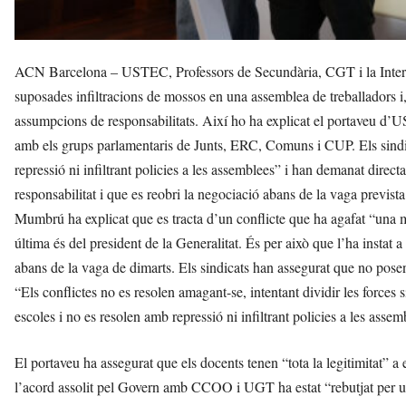
ACN Barcelona – USTEC, Professors de Secundària, CGT i la Intersind
suposades infiltracions de mossos en una assemblea de treballadors i
assumpcions de responsabilitats. Així ho ha explicat el portaveu 
amb els grups parlamentaris de Junts, ERC, Comuns i CUP. Els sindic
repressió ni infiltrant policies a les assemblees” i han demanat direct
responsabilitat i que es reobri la negociació abans de la vaga prevista
Mumbrú ha explicat que es tracta d’un conflicte que ha agafat “una ma
última és del president de la Generalitat. És per això que l’ha instat a
abans de la vaga de dimarts. Els sindicats han assegurat que no posen
“Els conflictes no es resolen amagant-se, intentant dividir les force
escoles i no es resolen amb repressió ni infiltrant policies a les assem
El portaveu ha assegurat que els docents tenen “tota la legitimitat” 
l’acord assolit pel Govern amb CCOO i UGT ha estat “rebutjat per u