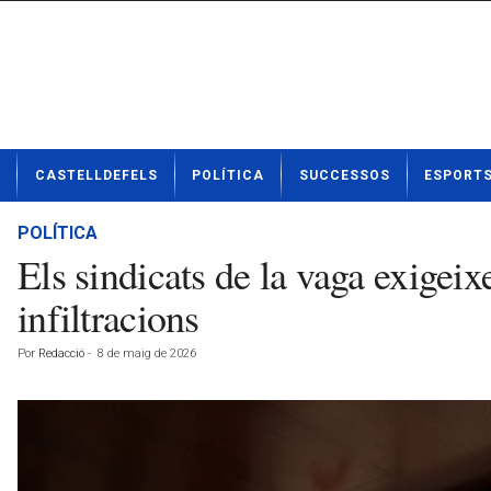
N
CASTELLDEFELS
POLÍTICA
SUCCESSOS
ESPORT
o
t
í
POLÍTICA
c
Els sindicats de la vaga exigeixe
i
e
infiltracions
s
d
Por
Redacció
-
8 de maig de 2026
e
C
a
s
t
e