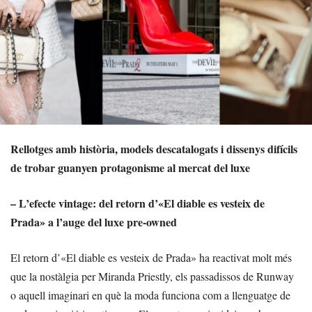
Rellotges amb història, models descatalogats i dissenys difícils
de trobar guanyen protagonisme al mercat del luxe
– L’efecte vintage: del retorn d’«El diable es vesteix de
Prada» a l’auge del luxe pre-owned
El retorn d’«El diable es vesteix de Prada» ha reactivat molt més
que la nostàlgia per Miranda Priestly, els passadissos de Runway
o aquell imaginari en què la moda funciona com a llenguatge de