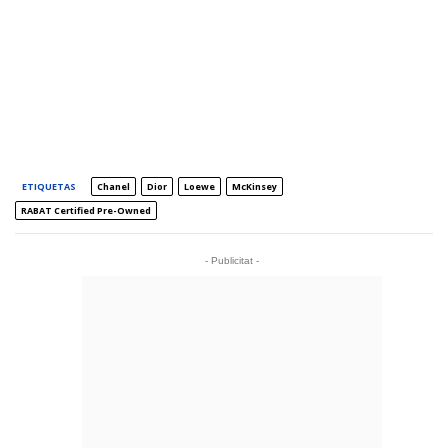
ETIQUETAS
Chanel
Dior
Loewe
McKinsey
RABAT Certified Pre-Owned
- Publicitat -