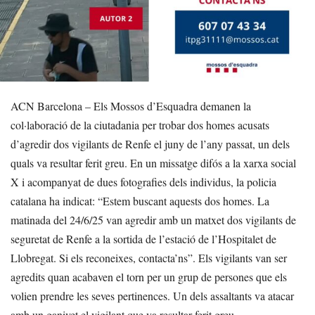
ACN Barcelona – Els Mossos d’Esquadra demanen la
col·laboració de la ciutadania per trobar dos homes acusats
d’agredir dos vigilants de Renfe el juny de l’any passat, un dels
quals va resultar ferit greu. En un missatge difós a la xarxa social
X i acompanyat de dues fotografies dels individus, la policia
catalana ha indicat: “Estem buscant aquests dos homes. La
matinada del 24/6/25 van agredir amb un matxet dos vigilants de
seguretat de Renfe a la sortida de l’estació de l’Hospitalet de
Llobregat. Si els reconeixes, contacta’ns”. Els vigilants van ser
agredits quan acabaven el torn per un grup de persones que els
volien prendre les seves pertinences. Un dels assaltants va atacar
amb un ganivet el vigilant que va resultar ferit greu.