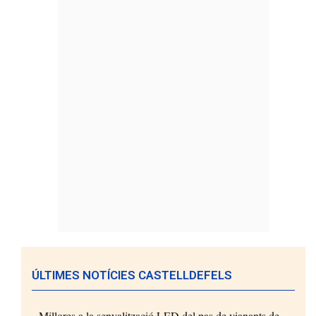
ÚLTIMES NOTÍCIES CASTELLDEFELS
Millores a la senyalització LED del pas de vianants de