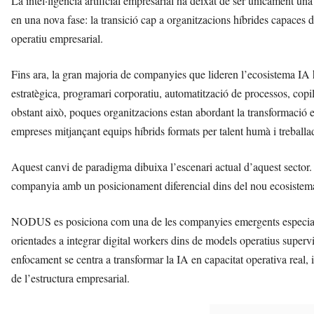
La intel·ligència artificial empresarial ha deixat de ser únicament una
en una nova fase: la transició cap a organitzacions híbrides capaces d
operatiu empresarial.
Fins ara, la gran majoria de companyies que lideren l’ecosistema IA
estratègica, programari corporatiu, automatització de processos, copi
obstant això, poques organitzacions estan abordant la transformació es
empreses mitjançant equips híbrids formats per talent humà i treballa
Aquest canvi de paradigma dibuixa l’escenari actual d’aquest secto
companyia amb un posicionament diferencial dins del nou ecosistema 
NODUS es posiciona com una de les companyies emergents especialitz
orientades a integrar digital workers dins de models operatius super
enfocament se centra a transformar la IA en capacitat operativa real, 
de l’estructura empresarial.