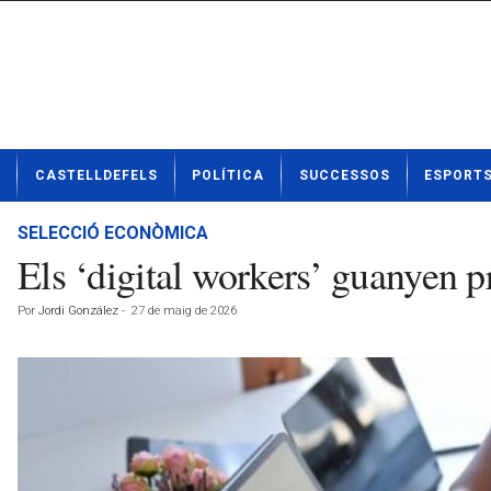
N
CASTELLDEFELS
POLÍTICA
SUCCESSOS
ESPORT
o
t
í
SELECCIÓ ECONÒMICA
c
Els ‘digital workers’ guanyen 
i
e
Por
Jordi González
-
27 de maig de 2026
s
d
e
C
a
s
t
e