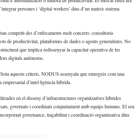
 eina d’automatització o millora de productivitat. El mercat entra ara
’integrar persones i ‘digital workers’ dins d’un mateix sistema
 han competit des d’enfocaments molt concrets: consultoria
lots de productivitat, plataformes de dades o agents generalistes. No
tructural que implica redissenyar la capacitat operativa de les
dors digitals autònoms.
r. Sota aquests criteris, NODUS assenyala que emergeix com una
empresarial d’intel·ligència híbrida.
ades en el disseny d’infraestructures organitzatives híbrides
visats, governats i coordinats conjuntament amb equips humans. El seu
incorporant governance, traçabilitat i coordinació organitzativa dins