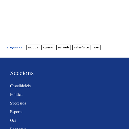
ETIQUETAS
NODUS
OpenAI
Palantir
Salesforce
SAP
Seccions
Castelldefels
Política
Successos
Esports
Oci
Economia