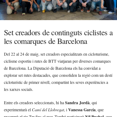
Set creadors de continguts ciclistes a
les comarques de Barcelona
Del 22 al 24 de maig, set creadors especialitzats en cicloturisme,
ciclisme esportiu i rutes de BTT viatjaran per diverses comarques
de Barcelona. La Diputació de Barcelona els ha convidat a
explorar set rutes destacades, que consoliden la regió com un destí
cicloturístic de primer nivell, compartint les seves experiències a
les xarxes socials.
Sandra Jordà
Entre els creadors seleccionats, hi ha
, qui
Vanessa García
experimentarà el
Camí del Llobregat
, i
, que
Nil Puchol
recorrerà el riu Ter fins al mar. També participarà
, que