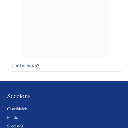
T’interessa?
Seccions
Castelldefels
Política
Successos