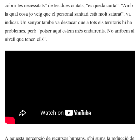
cobrir les necessitats” de les dues ciutats, “es queda curta”. “Amb
la qual cosa jo veig que el personal sanitari està molt saturat”, va
indicar. Un senyor també va destacar que a tots els territoris hi ha
problemes, però “potser aquí estem més endarrerits. No arribem al
nivell que tenen ells”.
A aquesta percepció de recursos humans, s’hi suma la reducció de