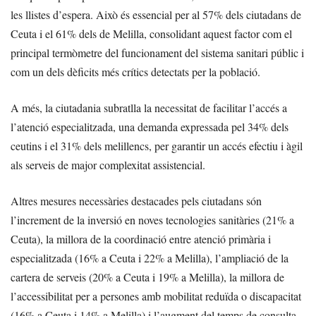
les llistes d’espera. Això és essencial per al 57% dels ciutadans de
Ceuta i el 61% dels de Melilla, consolidant aquest factor com el
principal termòmetre del funcionament del sistema sanitari públic i
com un dels dèficits més crítics detectats per la població.
A més, la ciutadania subratlla la necessitat de facilitar l’accés a
l’atenció especialitzada, una demanda expressada pel 34% dels
ceutins i el 31% dels melillencs, per garantir un accés efectiu i àgil
als serveis de major complexitat assistencial.
Altres mesures necessàries destacades pels ciutadans són
l’increment de la inversió en noves tecnologies sanitàries (21% a
Ceuta), la millora de la coordinació entre atenció primària i
especialitzada (16% a Ceuta i 22% a Melilla), l’ampliació de la
cartera de serveis (20% a Ceuta i 19% a Melilla), la millora de
l’accessibilitat per a persones amb mobilitat reduïda o discapacitat
(16% a Ceuta i 14% a Melilla) i l’augment del temps de consulta