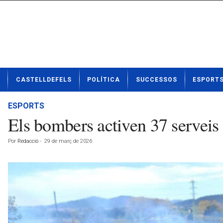
N
CASTELLDEFELS
POLÍTICA
SUCCESSOS
ESPORT
o
t
í
ESPORTS
c
Els bombers activen 37 serveis 
i
e
Por
Redacció
-
29 de març de 2026
s
d
e
C
a
s
t
e