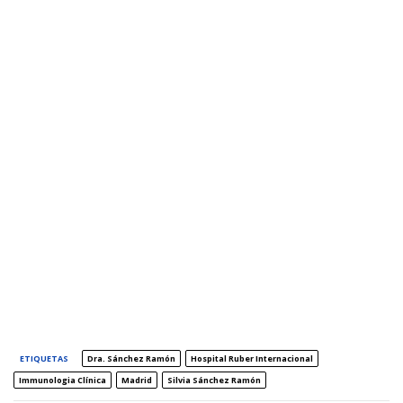
ETIQUETAS
Dra. Sánchez Ramón
Hospital Ruber Internacional
Immunologia Clínica
Madrid
Silvia Sánchez Ramón