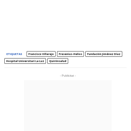
ETIQUETAS
Francisco Villarejo
Fresenius-Helios
Fundación Jiménez Díaz
Hospital Universitari La Luz
Quirónsalud
- Publicitat -