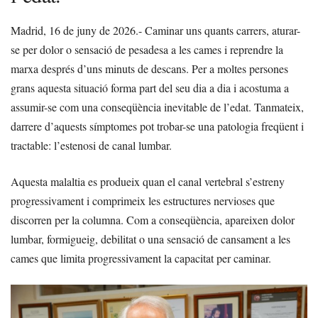
Madrid, 16 de juny de 2026.- Caminar uns quants carrers, aturar-
se per dolor o sensació de pesadesa a les cames i reprendre la
marxa després d’uns minuts de descans. Per a moltes persones
grans aquesta situació forma part del seu dia a dia i acostuma a
assumir-se com una conseqüència inevitable de l’edat. Tanmateix,
darrere d’aquests símptomes pot trobar-se una patologia freqüent i
tractable: l’estenosi de canal lumbar.
Aquesta malaltia es produeix quan el canal vertebral s’estreny
progressivament i comprimeix les estructures nervioses que
discorren per la columna. Com a conseqüència, apareixen dolor
lumbar, formigueig, debilitat o una sensació de cansament a les
cames que limita progressivament la capacitat per caminar.