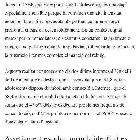
docent d’ISEP, que va explicar que l’adolescència és una etapa
especialment sensible perquè hi conviuen una alta intensitat
emocional, una forta necessitat de pertinença i una escorça
prefrontal encara en desenvolupament. En un context digital
marcat per la immediatesa, els estímuls constants i la gratificació
ràpida, això pot augmentar la impulsivitat, dificultar la tolerància a
la frustració i fer més complex el maneig del rebuig.
Aquesta realitat connecta amb els dos últims informes d’Unicef i
de la Fad en què es destaca que s’assenyala que el 94,8% dels
adolescents disposa de mòbil amb connexió a Internet i que el
58,4% dorm amb el mòbil o la tauleta a l’habitació. A això s’hi
suma que el 47,6% dels joves declara problemes freqüents de
concentració, el 42,3% problemes per dormir i el 39,8% sensació
d’ansietat o atacs d’ansietat.
Assetjament escolar: quan la identitat es