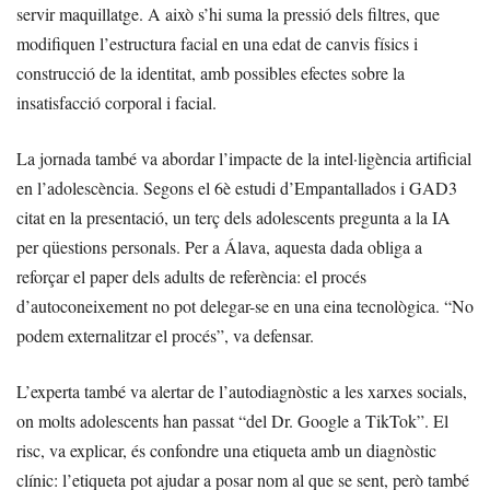
servir maquillatge. A això s’hi suma la pressió dels filtres, que
modifiquen l’estructura facial en una edat de canvis físics i
construcció de la identitat, amb possibles efectes sobre la
insatisfacció corporal i facial.
La jornada també va abordar l’impacte de la intel·ligència artificial
en l’adolescència. Segons el 6è estudi d’Empantallados i GAD3
citat en la presentació, un terç dels adolescents pregunta a la IA
per qüestions personals. Per a Álava, aquesta dada obliga a
reforçar el paper dels adults de referència: el procés
d’autoconeixement no pot delegar-se en una eina tecnològica. “No
podem externalitzar el procés”, va defensar.
L’experta també va alertar de l’autodiagnòstic a les xarxes socials,
on molts adolescents han passat “del Dr. Google a TikTok”. El
risc, va explicar, és confondre una etiqueta amb un diagnòstic
clínic: l’etiqueta pot ajudar a posar nom al que se sent, però també