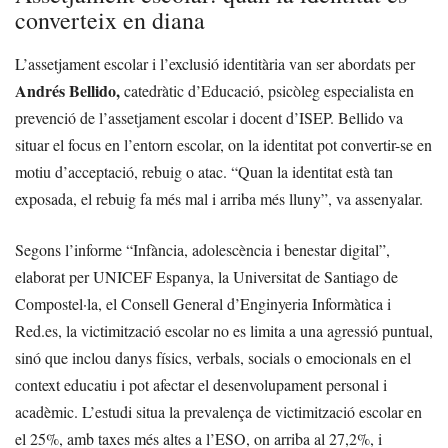
converteix en diana
L’assetjament escolar i l’exclusió identitària van ser abordats per
Andrés Bellido,
catedràtic d’Educació, psicòleg especialista en
prevenció de l’assetjament escolar i docent d’ISEP. Bellido va
situar el focus en l’entorn escolar, on la identitat pot convertir-se en
motiu d’acceptació, rebuig o atac. “Quan la identitat està tan
exposada, el rebuig fa més mal i arriba més lluny”, va assenyalar.
Segons l’informe “Infància, adolescència i benestar digital”,
elaborat per UNICEF Espanya, la Universitat de Santiago de
Compostel·la, el Consell General d’Enginyeria Informàtica i
Red.es, la victimització escolar no es limita a una agressió puntual,
sinó que inclou danys físics, verbals, socials o emocionals en el
context educatiu i pot afectar el desenvolupament personal i
acadèmic. L’estudi situa la prevalença de victimització escolar en
el 25%, amb taxes més altes a l’ESO, on arriba al 27,2%, i