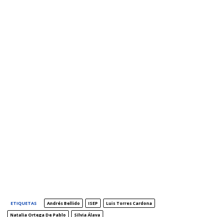
ETIQUETAS
Andrés Bellido
ISEP
Luis Torres Cardona
Natalia Ortega De Pablo
Silvia Álava