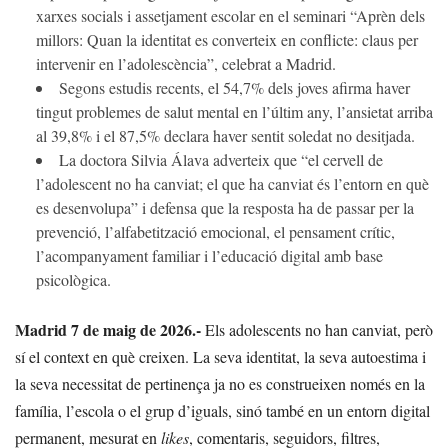
xarxes socials i assetjament escolar en el seminari “Aprèn dels
millors: Quan la identitat es converteix en conflicte: claus per
intervenir en l’adolescència”, celebrat a Madrid.
Segons estudis recents, el 54,7% dels joves afirma haver
tingut problemes de salut mental en l’últim any, l’ansietat arriba
al 39,8% i el 87,5% declara haver sentit soledat no desitjada.
La doctora Silvia Álava adverteix que “el cervell de
l’adolescent no ha canviat; el que ha canviat és l’entorn en què
es desenvolupa” i defensa que la resposta ha de passar per la
prevenció, l’alfabetització emocional, el pensament crític,
l’acompanyament familiar i l’educació digital amb base
psicològica.
Madrid 7 de maig de 2026.-
Els adolescents no han canviat, però
sí el context en què creixen. La seva identitat, la seva autoestima i
la seva necessitat de pertinença ja no es construeixen només en la
família, l’escola o el grup d’iguals, sinó també en un entorn digital
permanent, mesurat en
likes
, comentaris, seguidors, filtres,