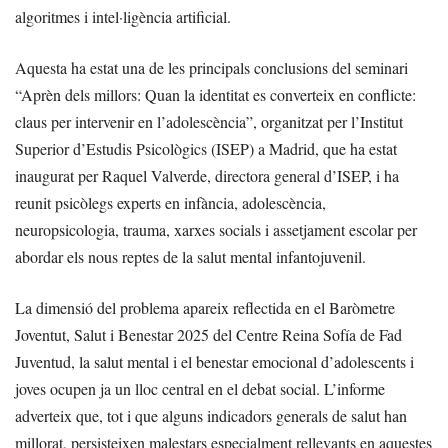
algoritmes i intel·ligència artificial.
Aquesta ha estat una de les principals conclusions del seminari
“Aprèn dels millors: Quan la identitat es converteix en conflicte:
claus per intervenir en l’adolescència”, organitzat per l’Institut
Superior d’Estudis Psicològics (ISEP) a Madrid, que ha estat
inaugurat per Raquel Valverde, directora general d’ISEP, i ha
reunit psicòlegs experts en infància, adolescència,
neuropsicologia, trauma, xarxes socials i assetjament escolar per
abordar els nous reptes de la salut mental infantojuvenil.
La dimensió del problema apareix reflectida en el Baròmetre
Joventut, Salut i Benestar 2025 del Centre Reina Sofía de Fad
Juventud, la salut mental i el benestar emocional d’adolescents i
joves ocupen ja un lloc central en el debat social. L’informe
adverteix que, tot i que alguns indicadors generals de salut han
millorat, persisteixen malestars especialment rellevants en aquestes