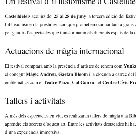
Un festival d’il·lusionisme a Castellde
Castelldefels
25 al 28 de juny
acollirà del
la tercera edició del festi
l’il·lusionisme i la prestidigitació que promet emocionar tant a gran
per gaudir d’espectacles que transformaran els diferents espais de la 
Actuacions de màgia internacional
Yunk
El festival comptarà amb la presència d’artistes de renom com
Màgic Andreu
Gaëtan Bloom
el conegut
,
i la cloenda a càrrec del
Teatre Plaza
Cal Ganxo
Centre Cívic F
emblemàtics com el
,
i el
Tallers i activitats
Bib
A més dels espectacles en viu, es realitzaran tallers de màgia a la
aprendre els secrets d’aquest art. Entre les activitats destacades hi ha
d’una experiència immersiva.