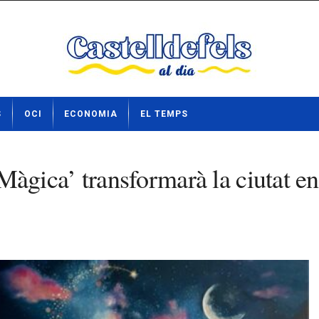
S
OCI
ECONOMIA
EL TEMPS
 Màgica’ transformarà la ciutat en