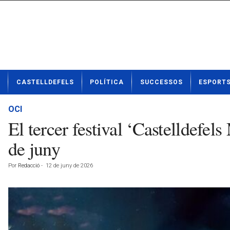
N
CASTELLDEFELS
POLÍTICA
SUCCESSOS
ESPORT
o
t
í
OCI
c
El tercer festival ‘Castelldefels
i
e
de juny
s
d
Por
Redacció
-
12 de juny de 2026
e
C
a
s
t
e