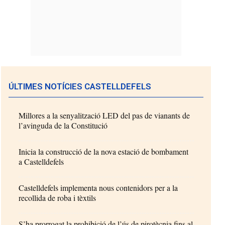
ÚLTIMES NOTÍCIES CASTELLDEFELS
Millores a la senyalització LED del pas de vianants de
l’avinguda de la Constitució
Inicia la construcció de la nova estació de bombament
a Castelldefels
Castelldefels implementa nous contenidors per a la
recollida de roba i tèxtils
S’ha prorrogat la prohibició de l’ús de pirotècnia fins al