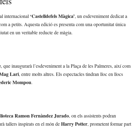
fels
‘Castelldefels Màgica’
val internacional
, un esdeveniment dedicat a
s com a petits. Aquesta edició es presenta com una oportunitat única
ciutat en un veritable reducte de màgia.
e
, que inaugurarà l’esdeveniment a la Plaça de les Palmeres, així com
Mag Lari
, entre molts altres. Els espectacles tindran lloc en llocs
rederic Mompou
.
lioteca Ramon Fernàndez Jurado
, on els assistents podran
Harry Potter
urà tallers inspirats en el món de
, prometent formar part