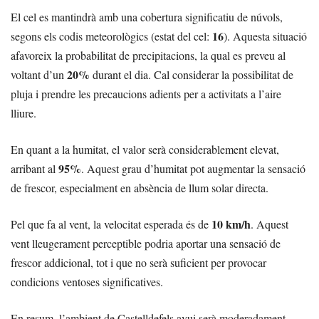
El cel es mantindrà amb una cobertura significatiu de núvols,
16
segons els codis meteorològics (estat del cel:
). Aquesta situació
afavoreix la probabilitat de precipitacions, la qual es preveu al
20%
voltant d’un
durant el dia. Cal considerar la possibilitat de
pluja i prendre les precaucions adients per a activitats a l’aire
lliure.
En quant a la humitat, el valor serà considerablement elevat,
95%
arribant al
. Aquest grau d’humitat pot augmentar la sensació
de frescor, especialment en absència de llum solar directa.
10 km/h
Pel que fa al vent, la velocitat esperada és de
. Aquest
vent lleugerament perceptible podria aportar una sensació de
frescor addicional, tot i que no serà suficient per provocar
condicions ventoses significatives.
En resum, l’ambient de Castelldefels avui serà moderadament