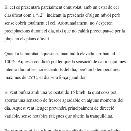
El cel es presentarà parcialment ennuvolat, amb un estat de cel
classificat com a “12”, indicant la presència d’algun núvol però
sense cobrir totalment el cel. Afortunadament, no s’esperen
precipitacions durant el dia, així que no caldrà preocupar-se per la
pluja en els plans d’avui.
Quant a la humitat, aquesta es mantindrà elevada, arribant al
100%. Aquesta condició pot fer que la sensació de calor sigui més
intensa durant les hores centrals del dia, però amb temperatures
màximes de 25°C, el dia serà força gaudidor.
El vent bufarà amb una velocitat de 15 km/h, la qual cosa pot
aportar una sensació de frescor agradable en alguns moments del
dia. Aquest vent lleuger provindrà principalment de direcció
variable, sense notables ràfegues que alterin la tranquil·litat.
En resum, avui és un bon dia per gaudir de les activitats a l’aire