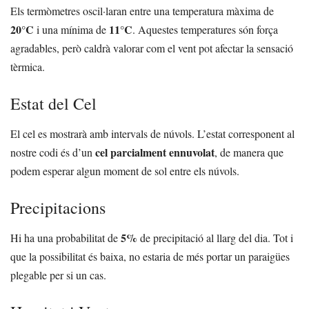
Els termòmetres oscil·laran entre una temperatura màxima de
20°C
11°C
i una mínima de
. Aquestes temperatures són força
agradables, però caldrà valorar com el vent pot afectar la sensació
tèrmica.
Estat del Cel
El cel es mostrarà amb intervals de núvols. L’estat corresponent al
cel parcialment ennuvolat
nostre codi és d’un
, de manera que
podem esperar algun moment de sol entre els núvols.
Precipitacions
5%
Hi ha una probabilitat de
de precipitació al llarg del dia. Tot i
que la possibilitat és baixa, no estaria de més portar un paraigües
plegable per si un cas.