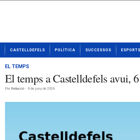
N
CASTELLDEFELS
POLÍTICA
SUCCESSOS
ESPORT
o
t
í
EL TEMPS
c
El temps a Castelldefels avui, 
i
e
Por
Redacció
-
6 de juny de 2026
s
d
e
C
a
s
t
e