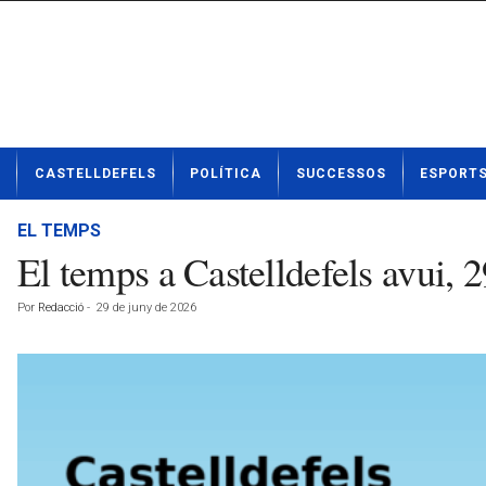
N
CASTELLDEFELS
POLÍTICA
SUCCESSOS
ESPORT
o
t
í
EL TEMPS
c
El temps a Castelldefels avui, 
i
e
Por
Redacció
-
29 de juny de 2026
s
d
e
C
a
s
t
e