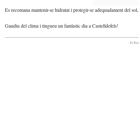
Es recomana mantenir-se hidratat i protegir-se adequadament del sol, 
Gaudiu del clima i tingueu un fantàstic dia a Castelldefels!
- Et Re