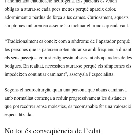
l’anomenada claudicació neurògena. Els pacients es veuen
obligats a aturar-se cada pocs metres perquè apareix dolor,
adormiment o pèrdua de força a les cames. Curiosament, aquests
símptomes milloren en asseure’s o inclinar el tronc cap endavant.
“Tradicionalment es coneix com a síndrome de l’aparador perquè
les persones que la pateixen solen aturar-se amb freqüència durant
els seus passejos, com si estiguessin observant els aparadors de les
botigues. En realitat, necessiten aturar-se perquè els símptomes els
impedeixen continuar caminant”, assenyala l’especialista.
Segons el neurocirurgià, quan una persona que abans caminava
amb normalitat comença a reduir progressivament les distàncies
que pot recórrer sense molèsties, és recomanable fer una valoració
especialitzada.
No tot és conseqüència de l’edat