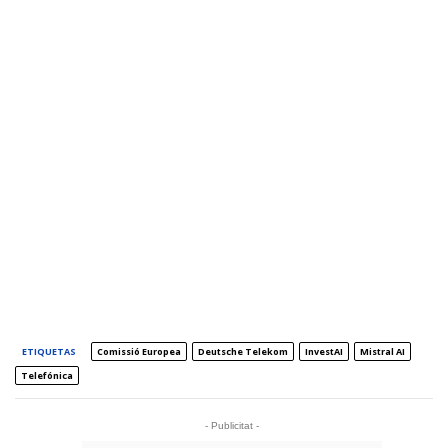
ETIQUETAS
Comissió Europea
Deutsche Telekom
InvestAI
Mistral AI
Telefónica
- Publicitat -