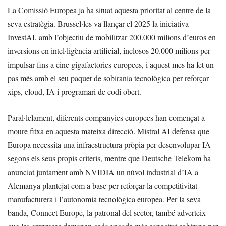
La Comissió Europea ja ha situat aquesta prioritat al centre de la
seva estratègia. Brussel·les va llançar el 2025 la iniciativa
InvestAI, amb l’objectiu de mobilitzar 200.000 milions d’euros en
inversions en intel·ligència artificial, inclosos 20.000 milions per
impulsar fins a cinc gigafactories europees, i aquest mes ha fet un
pas més amb el seu paquet de sobirania tecnològica per reforçar
xips, cloud, IA i programari de codi obert.
Paral·lelament, diferents companyies europees han començat a
moure fitxa en aquesta mateixa direcció. Mistral AI defensa que
Europa necessita una infraestructura pròpia per desenvolupar IA
segons els seus propis criteris, mentre que Deutsche Telekom ha
anunciat juntament amb NVIDIA un núvol industrial d’IA a
Alemanya plantejat com a base per reforçar la competitivitat
manufacturera i l’autonomia tecnològica europea. Per la seva
banda, Connect Europe, la patronal del sector, també adverteix