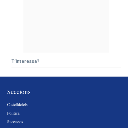
T’interessa?
Seccions
Castelldefels
Política
Successos