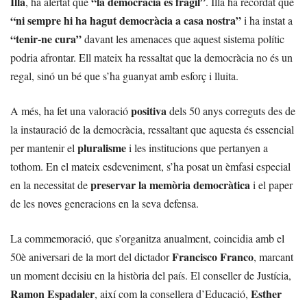
Illa
“la democràcia és fràgil”
, ha alertat que
. Illa ha recordat que
“ni sempre hi ha hagut democràcia a casa nostra”
i ha instat a
“tenir-ne cura”
davant les amenaces que aquest sistema polític
podria afrontar. Ell mateix ha ressaltat que la democràcia no és un
regal, sinó un bé que s’ha guanyat amb esforç i lluita.
positiva
A més, ha fet una valoració
dels 50 anys correguts des de
la instauració de la democràcia, ressaltant que aquesta és essencial
pluralisme
per mantenir el
i les institucions que pertanyen a
tothom. En el mateix esdeveniment, s’ha posat un èmfasi especial
preservar la memòria democràtica
en la necessitat de
i el paper
de les noves generacions en la seva defensa.
La commemoració, que s’organitza anualment, coincidia amb el
Francisco Franco
50è aniversari de la mort del dictador
, marcant
un moment decisiu en la història del país. El conseller de Justícia,
Ramon Espadaler
Esther
, així com la consellera d’Educació,