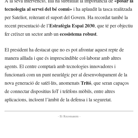
«posar la
A la seva intervenció, Illa ha subratllat la importància de
tecnologia al servei del bé comú»
i ha aplaudit la tasca realitzada
per Sateliot, reiterant el suport del Govern. Ha recordat també la
Estratègia Espai 2030
recent presentació de l’
, que té per objectiu
ecosistema robust
fer créixer un sector amb un
.
El president ha destacat que no es pot afrontar aquest repte de
manera aïllada i que és imprescindible col·laborar amb altres
agents. El centre comptarà amb tecnologies innovadores i
funcionarà com un punt neuràlgic per al desenvolupament de la
Tritó
nova generació de satèl·lits, anomenats
, que seran capaços
de connectar dispositius IoT i telèfons mòbils, entre altres
aplicacions, incloent l’àmbit de la defensa i la seguretat.
- Et Recomanem -