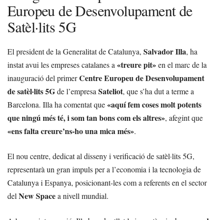
Europeu de Desenvolupament de
Satèl·lits 5G
Salvador Illa
El president de la Generalitat de Catalunya,
, ha
«treure pit»
instat avui les empreses catalanes a
en el marc de la
Centre Europeu de Desenvolupament
inauguració del primer
de satèl·lits 5G
Sateliot
de l’empresa
, que s’ha dut a terme a
«aquí fem coses molt potents
Barcelona. Illa ha comentat que
que ningú més té, i som tan bons com els altres»
, afegint que
«ens falta creure’ns-ho una mica més»
.
El nou centre, dedicat al disseny i verificació de satèl·lits 5G,
representarà un gran impuls per a l’economia i la tecnologia de
Catalunya i Espanya, posicionant-les com a referents en el sector
New Space
del
a nivell mundial.