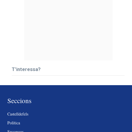
T’interessa?
Seccions
Castelldefels
Política
Successos