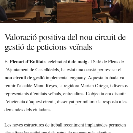
Valoració positiva del nou circuit de
gestió de peticions veïnals
Plenari d’Entitats
6 de maig
El
, celebrat el
al Saló de Plens de
l’Ajuntament de Castelldefels, ha estat una ocasió per revisar el
nou circuit de gestió
implementat enguany. Aquesta trobada va
reunir l’alcalde Manu Reyes, la regidora Marian Ortega, i diversos
representants d’entitats veïnals, entre altres. L’objectiu era discutir
l’eficiència d’aquest circuit, dissenyat per millorar la resposta a les
demandes dels ciutadans.
Les noves estructures de treball recentment implantades permeten
classificar les peticions dels veïns de manera més efectiva,