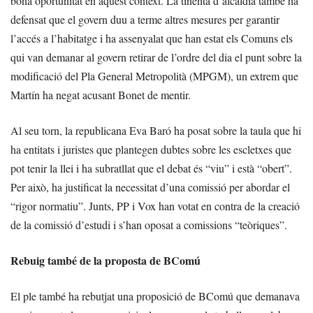
bona oportunitat en aquest context. La tinenta d’alcaldia també ha
defensat que el govern duu a terme altres mesures per garantir
l’accés a l’habitatge i ha assenyalat que han estat els Comuns els
qui van demanar al govern retirar de l’ordre del dia el punt sobre la
modificació del Pla General Metropolità (MPGM), un extrem que
Martín ha negat acusant Bonet de mentir.
Al seu torn, la republicana Eva Baró ha posat sobre la taula que hi
ha entitats i juristes que plantegen dubtes sobre les escletxes que
pot tenir la llei i ha subratllat que el debat és “viu” i està “obert”.
Per això, ha justificat la necessitat d’una comissió per abordar el
“rigor normatiu”. Junts, PP i Vox han votat en contra de la creació
de la comissió d’estudi i s’han oposat a comissions “teòriques”.
Rebuig també de la proposta de BComú
El ple també ha rebutjat una proposició de BComú que demanava