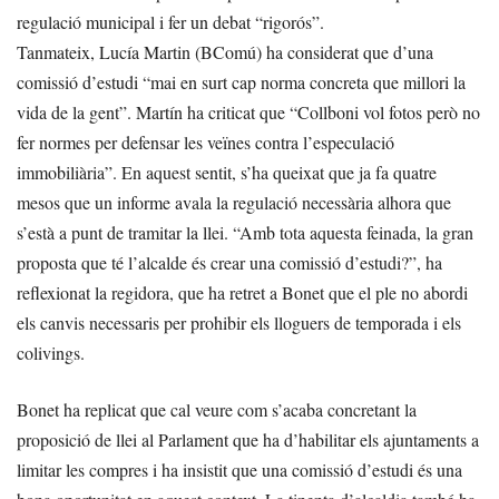
regulació municipal i fer un debat “rigorós”.
Tanmateix, Lucía Martin (BComú) ha considerat que d’una
comissió d’estudi “mai en surt cap norma concreta que millori la
vida de la gent”. Martín ha criticat que “Collboni vol fotos però no
fer normes per defensar les veïnes contra l’especulació
immobiliària”. En aquest sentit, s’ha queixat que ja fa quatre
mesos que un informe avala la regulació necessària alhora que
s’està a punt de tramitar la llei. “Amb tota aquesta feinada, la gran
proposta que té l’alcalde és crear una comissió d’estudi?”, ha
reflexionat la regidora, que ha retret a Bonet que el ple no abordi
els canvis necessaris per prohibir els lloguers de temporada i els
colivings.
Bonet ha replicat que cal veure com s’acaba concretant la
proposició de llei al Parlament que ha d’habilitar els ajuntaments a
limitar les compres i ha insistit que una comissió d’estudi és una