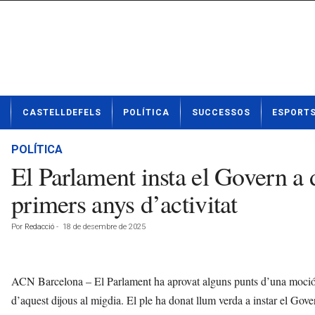
N
CASTELLDEFELS
POLÍTICA
SUCCESSOS
ESPORT
o
t
í
POLÍTICA
c
El Parlament insta el Govern a 
i
e
primers anys d’activitat
s
d
Por
Redacció
-
18 de desembre de 2025
e
C
a
s
ACN Barcelona – El Parlament ha aprovat alguns punts d’una moció de
t
d’aquest dijous al migdia. El ple ha donat llum verda a instar el Gov
e