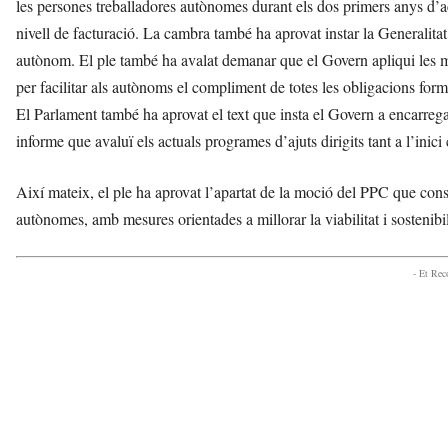
les persones treballadores autònomes durant els dos primers anys d’act
l
nivell de facturació. La cambra també ha aprovat instar la Generalitat
l
d
autònom. El ple també ha avalat demanar que el Govern apliqui les m
e
per facilitar als autònoms el compliment de totes les obligacions form
f
El Parlament també ha aprovat el text que insta el Govern a encarre
e
l
informe que avaluï els actuals programes d’ajuts dirigits tant a l’inici
s
a
Així mateix, el ple ha aprovat l’apartat de la moció del PPC que consta
v
autònomes, amb mesures orientades a millorar la viabilitat i sostenibili
u
i
- Et Re