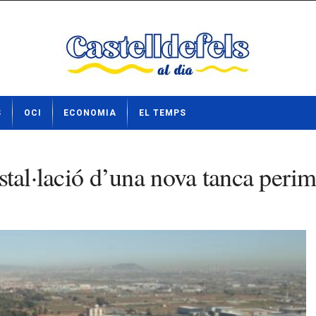
S
OCI
ECONOMIA
EL TEMPS
nstal·lació d’una nova tanca perim