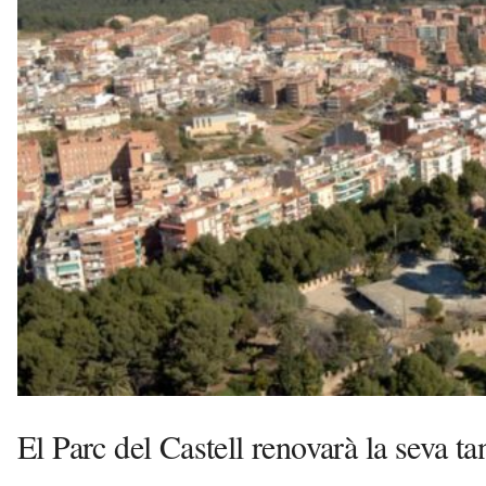
l
l
d
e
f
e
l
s
a
v
u
i
El Parc del Castell renovarà la seva ta