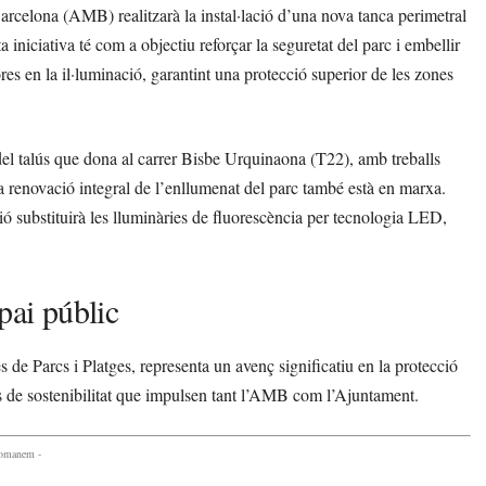
arcelona (AMB) realitzarà la instal·lació d’una nova tanca perimetral
iciativa té com a objectiu reforçar la seguretat del parc i embellir
es en la il·luminació, garantint una protecció superior de les zones
del talús que dona al carrer Bisbe Urquinaona (T22), amb treballs
la renovació integral de l’enllumenat del parc també està en marxa.
 substituirà les lluminàries de fluorescència per tecnologia LED,
pai públic
s de Parcs i Platges, representa un avenç significatiu en la protecció
tius de sostenibilitat que impulsen tant l’AMB com l’Ajuntament.
comanem -