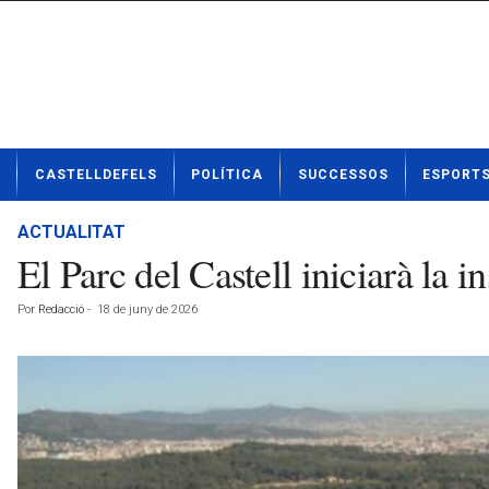
N
CASTELLDEFELS
POLÍTICA
SUCCESSOS
ESPORT
o
t
í
ACTUALITAT
c
El Parc del Castell iniciarà la i
i
e
Por
Redacció
-
18 de juny de 2026
s
d
e
C
a
s
t
e