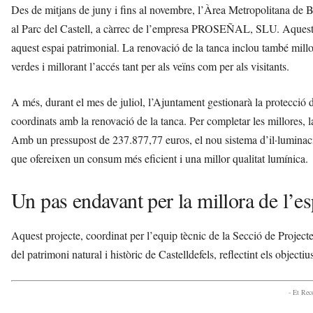
Des de mitjans de juny i fins al novembre, l’Àrea Metropolitana de B
al Parc del Castell, a càrrec de l’empresa PROSEÑAL, SLU. Aquesta in
aquest espai patrimonial. La renovació de la tanca inclou també millor
verdes i millorant l’accés tant per als veïns com per als visitants.
A més, durant el mes de juliol, l’Ajuntament gestionarà la protecció 
coordinats amb la renovació de la tanca. Per completar les millores, 
Amb un pressupost de 237.877,77 euros, el nou sistema d’il·luminació
que ofereixen un consum més eficient i una millor qualitat lumínica.
Un pas endavant per la millora de l’es
Aquest projecte, coordinat per l’equip tècnic de la Secció de Projecte
del patrimoni natural i històric de Castelldefels, reflectint els objec
- Et Re