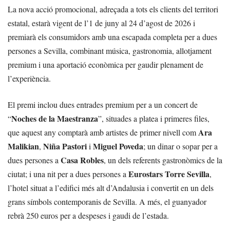
La nova acció promocional, adreçada a tots els clients del territori
estatal, estarà vigent de l’1 de juny al 24 d’agost de 2026 i
premiarà els consumidors amb una escapada completa per a dues
persones a Sevilla, combinant música, gastronomia, allotjament
premium i una aportació econòmica per gaudir plenament de
l’experiència.
El premi inclou dues entrades premium per a un concert de
Noches de la Maestranza
“
”, situades a platea i primeres files,
Ara
que aquest any comptarà amb artistes de primer nivell com
Malikian
Niña Pastori
Miguel Poveda
,
i
; un dinar o sopar per a
Casa Robles
dues persones a
, un dels referents gastronòmics de la
Eurostars Torre Sevilla
ciutat; i una nit per a dues persones a
,
l’hotel situat a l’edifici més alt d’Andalusia i convertit en un dels
grans símbols contemporanis de Sevilla. A més, el guanyador
rebrà 250 euros per a despeses i gaudi de l’estada.