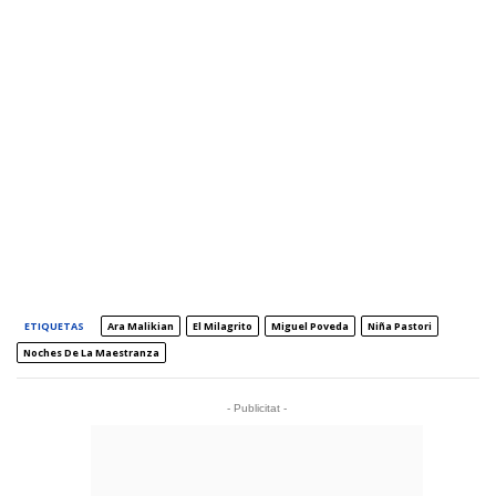
ETIQUETAS
Ara Malikian
El Milagrito
Miguel Poveda
Niña Pastori
Noches De La Maestranza
- Publicitat -