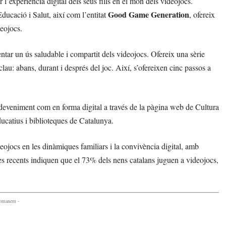
r l’experiència digital dels seus fills en el món dels videojocs.
Good Game Generation
ducació i Salut, així com l’entitat
, ofereix
deojocs.
ar un ús saludable i compartit dels videojocs. Ofereix una sèrie
clau: abans, durant i després del joc. Així, s’ofereixen cinc passos a
’esdeveniment com en forma digital a través de la pàgina web de Cultura
ducatius i biblioteques de Catalunya.
eojocs en les dinàmiques familiars i la convivència digital, amb
ades recents indiquen que el 73% dels nens catalans juguen a videojocs,
comanem -