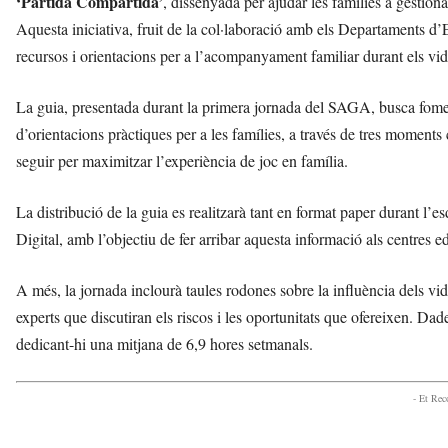
‘Partida Compartida’
, dissenyada per ajudar les famílies a gestiona
l
Aquesta iniciativa, fruit de la col·laboració amb els Departaments d’E
l
d
recursos i orientacions per a l’acompanyament familiar durant els vi
e
f
La guia, presentada durant la primera jornada del SAGA, busca foment
e
d’orientacions pràctiques per a les famílies, a través de tres moments 
l
s
seguir per maximitzar l’experiència de joc en família.
a
v
La distribució de la guia es realitzarà tant en format paper durant l
u
Digital, amb l’objectiu de fer arribar aquesta informació als centres e
i
A més, la jornada inclourà taules rodones sobre la influència dels vid
experts que discutiran els riscos i les oportunitats que ofereixen. D
dedicant-hi una mitjana de 6,9 hores setmanals.
- Et Re