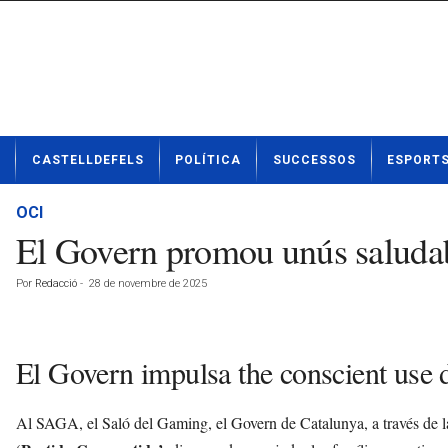
N
CASTELLDEFELS
POLÍTICA
SUCCESSOS
ESPORT
o
t
í
OCI
c
El Govern promou unús saludabl
i
e
Por
Redacció
-
28 de novembre de 2025
s
d
e
C
El Govern impulsa the conscient use d
a
s
t
Al SAGA, el Saló del Gaming, el Govern de Catalunya, a través de la 
e