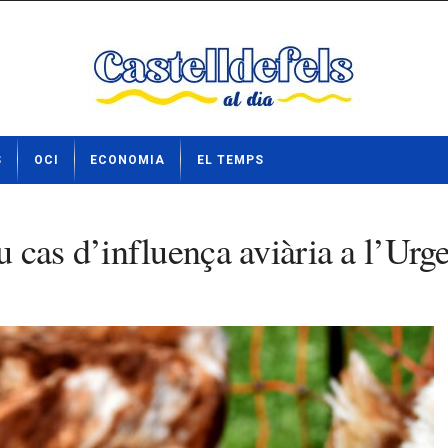
S
OCI
ECONOMIA
EL TEMPS
as d’influença aviària a l’Urgell