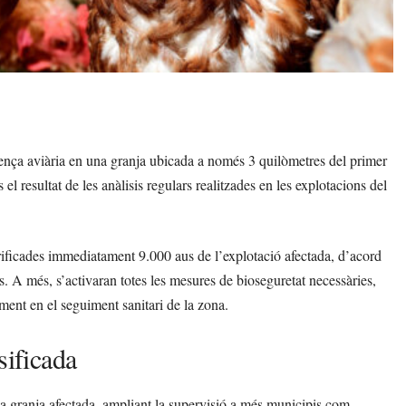
ença aviària en una granja ubicada a només 3 quilòmetres del primer
el resultat de les anàlisis regulars realitzades en les explotacions del
ificades immediatament 9.000 aus de l’explotació afectada, d’acord
us. A més, s’activaran totes les mesures de bioseguretat necessàries,
ement en el seguiment sanitari de la zona.
sificada
la granja afectada, ampliant la supervisió a més municipis com