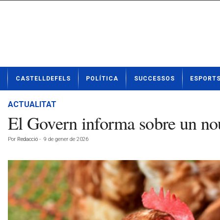
N
CASTELLDEFELS
POLÍTICA
SUCCESSOS
ESPORT
o
t
í
ACTUALITAT
c
El Govern informa sobre un nou c
i
e
Por
Redacció
-
9 de gener de 2026
s
d
e
C
a
s
t
e