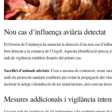
Nou cas d’influença aviària detectat
El Govern de Catalunya ha anunciat la detecció d’un nou cas d’influ
brot detectat a la comarca de l’Urgell. Aquesta identificació precoç és 
radi de vigilància establert després del primer cas.
Sacrifici d’animals afectats
: Com a mesura de contenció, seran sacr
amb els protocols sanitaris establerts per evitar la propagació del vir
incloent la neteja i desinfecció de les instal·lacions, així com un incr
Mesures addicionals i vigilància inten
Un nou radi de vigilància de 10 quilòmetres s’ha establert entorn de 