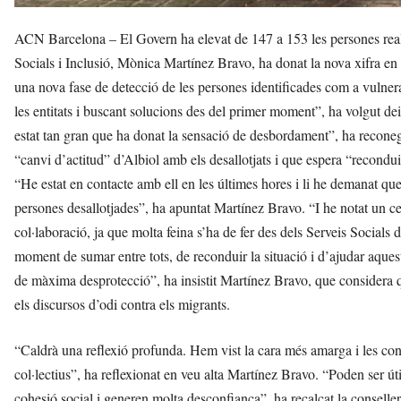
ACN Barcelona – El Govern ha elevat de 147 a 153 les persones reall
Socials i Inclusió, Mònica Martínez Bravo, ha donat la nova xifra en d
una nova fase de detecció de les persones identificades com a vulnera
les entitats i buscant solucions des del primer moment”, ha volgut de
estat tan gran que ha donat la sensació de desbordament”, ha reconegu
“canvi d’actitud” d’Albiol amb els desallotjats i que espera “reconduir
“He estat en contacte amb ell en les últimes hores i li he demanat que 
persones desallotjades”, ha apuntat Martínez Bravo. “I he notat un ce
col·laboració, ja que molta feina s’ha de fer des dels Serveis Socials
moment de sumar entre tots, de reconduir la situació i d’ajudar aque
de màxima desprotecció”, ha insistit Martínez Bravo, que considera 
els discursos d’odi contra els migrants.
“Caldrà una reflexió profunda. Hem vist la cara més amarga i les c
col·lectius”, ha reflexionat en veu alta Martínez Bravo. “Poden ser úti
cohesió social i generen molta desconfiança”, ha recalcat la conselle