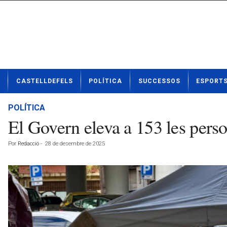
N
CASTELLDEFELS
POLÍTICA
SUCCESSOS
ESPORT
o
t
í
POLÍTICA
c
El Govern eleva a 153 les perso
i
e
Por
Redacció
-
28 de desembre de 2025
s
d
e
C
a
s
t
e