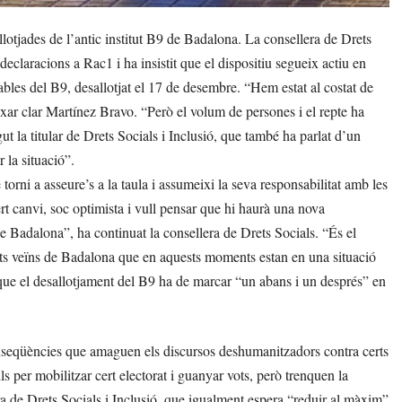
otjades de l’antic institut B9 de Badalona. La consellera de Drets
eclaracions a Rac1 i ha insistit que el dispositiu segueix actiu en
bles del B9, desallotjat el 17 de desembre. “Hem estat al costat de
ixar clar Martínez Bravo. “Però el volum de persones i el repte ha
t la titular de Drets Socials i Inclusió, que també ha parlat d’un
 la situació”.
torni a asseure’s a la taula i assumeixi la seva responsabilitat amb les
rt canvi, soc optimista i vull pensar que hi haurà una nova
 de Badalona”, ha continuat la consellera de Drets Socials. “És el
sts veïns de Badalona que en aquests moments estan en una situació
que el desallotjament del B9 ha de marcar “un abans i un després” en
onseqüències que amaguen els discursos deshumanitzadors contra certs
ls per mobilitzar cert electorat i guanyar vots, però trenquen la
ra de Drets Socials i Inclusió, que igualment espera “reduir al màxim”