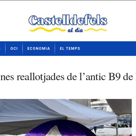
S
OCI
ECONOMIA
EL TEMPS
nes reallotjades de l’antic B9 d