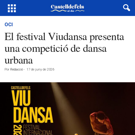
OCI
El festival Viudansa presenta
una competició de dansa
urbana
Por
Redacció
-
17 de juny de 2026