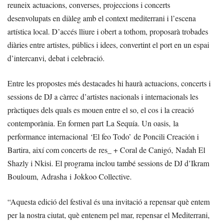
reuneix actuacions, converses, projeccions i concerts
desenvolupats en diàleg amb el context mediterrani i l’escena
artística local. D’accés lliure i obert a tothom, proposarà trobades
diàries entre artistes, públics i idees, convertint el port en un espai
d’intercanvi, debat i celebració.
Entre les propostes més destacades hi haurà actuacions, concerts i
sessions de DJ a càrrec d’artistes nacionals i internacionals les
pràctiques dels quals es mouen entre el so, el cos i la creació
contemporània. En formen part La Sequía. Un oasis, la
performance internacional ‘El feo Todo’ de Poncili Creación i
Bartira, així com concerts de res_ + Coral de Canigó, Nadah El
Shazly i Nkisi. El programa inclou també sessions de DJ d’Ikram
Bouloum, Adrasha i Jokkoo Collective.
“Aquesta edició del festival és una invitació a repensar què entem
per la nostra ciutat, què entenem pel mar, repensar el Mediterrani,