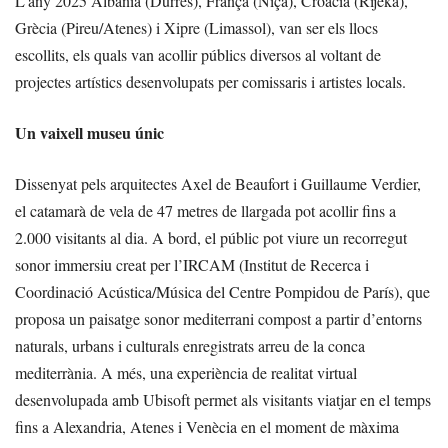
L’any 2025 Albània (Durrës), França (Niça), Croàcia (Rijeka),
Grècia (Pireu/Atenes) i Xipre (Limassol), van ser els llocs
escollits, els quals van acollir públics diversos al voltant de
projectes artístics desenvolupats per comissaris i artistes locals.
Un vaixell museu únic
Dissenyat pels arquitectes Axel de Beaufort i Guillaume Verdier,
el catamarà de vela de 47 metres de llargada pot acollir fins a
2.000 visitants al dia. A bord, el públic pot viure un recorregut
sonor immersiu creat per l’IRCAM (Institut de Recerca i
Coordinació Acústica/Música del Centre Pompidou de París), que
proposa un paisatge sonor mediterrani compost a partir d’entorns
naturals, urbans i culturals enregistrats arreu de la conca
mediterrània. A més, una experiència de realitat virtual
desenvolupada amb Ubisoft permet als visitants viatjar en el temps
fins a Alexandria, Atenes i Venècia en el moment de màxima