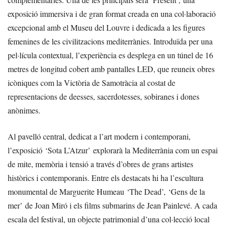
exposició immersiva i de gran format creada en una col·laboració
excepcional amb el Museu del Louvre i dedicada a les figures
femenines de les civilitzacions mediterrànies. Introduïda per una
pel·lícula contextual, l’experiència es desplega en un túnel de 16
metres de longitud cobert amb pantalles LED, que reuneix obres
icòniques com la Victòria de Samotràcia al costat de
representacions de deesses, sacerdotesses, sobiranes i dones
anònimes.
Al pavelló central, dedicat a l’art modern i contemporani,
l’exposició ‘Sota L’Atzur’ explorarà la Mediterrània com un espai
de mite, memòria i tensió a través d’obres de grans artistes
històrics i contemporanis. Entre els destacats hi ha l’escultura
monumental de Marguerite Humeau ‘The Dead’, ‘Gens de la
mer’ de Joan Miró i els films submarins de Jean Painlevé. A cada
escala del festival, un objecte patrimonial d’una col·lecció local